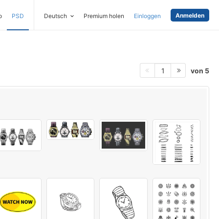
Anmelden
o
PSD
Deutsch
Premium holen
Einloggen
von 5
1