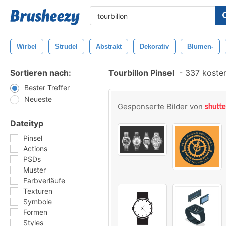
Wirbel
Strudel
Abstrakt
Dekorativ
Blumen-
Sortieren nach:
Tourbillon Pinsel
-
337 kosten
Bester Treffer
Neueste
Gesponserte Bilder von
Dateityp
Pinsel
Actions
PSDs
Muster
Farbverläufe
Texturen
Symbole
Formen
Styles