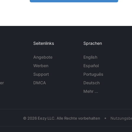
Seitenlinks
Sprachen
Angebote
English
Werben
Español
Support
Português
er
DMCA
Deutsch
Mehr ...
•
© 2026 Eezy LLC. Alle Rechte vorbehalten
Nutzungsb