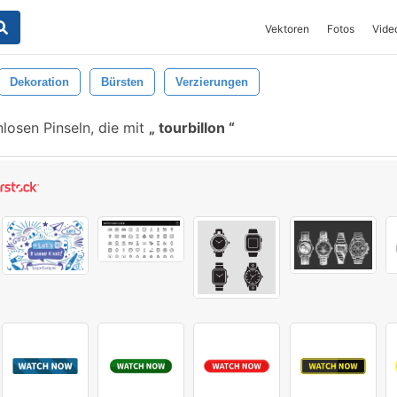
Vektoren
Fotos
Vide
Dekoration
Bürsten
Verzierungen
losen Pinseln, die mit
tourbillon