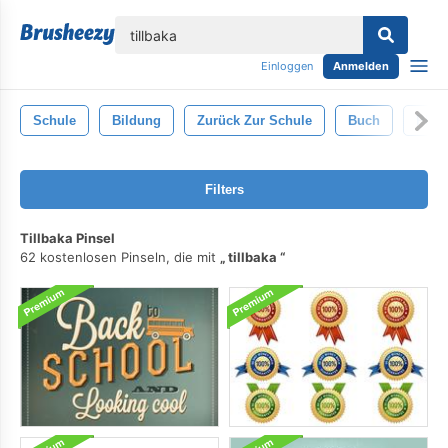
lose
Einloggen
Anmelden
Schule
Bildung
Zurück Zur Schule
Buch
Phys
Filters
Tillbaka Pinsel
62 kostenlosen Pinseln, die mit
tillbaka