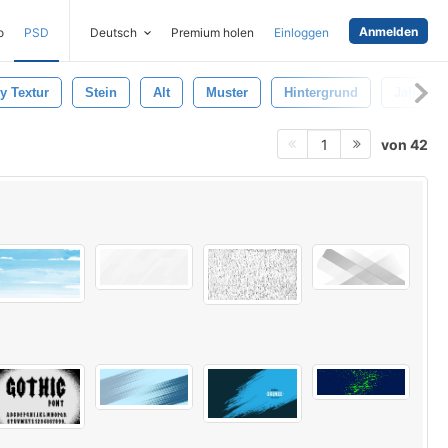
Anmelden
o
PSD
Deutsch
Premium holen
Einloggen
y Textur
Stein
Alt
Muster
Hintergrund
Jahrgan
von 42
1