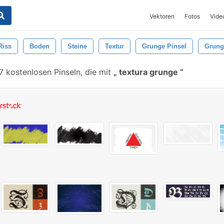
Vektoren
Fotos
Vide
Riss
Boden
Steine
Textur
Grunge Pinsel
Grung
 kostenlosen Pinseln, die mit
textura grunge