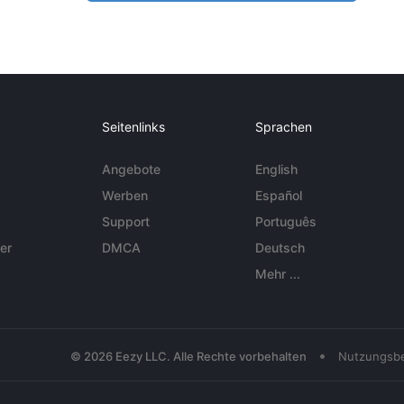
Seitenlinks
Sprachen
Angebote
English
Werben
Español
Support
Português
er
DMCA
Deutsch
Mehr ...
•
© 2026 Eezy LLC. Alle Rechte vorbehalten
Nutzungsb