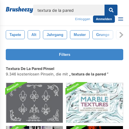
lose
Einloggen
Anmelden
Tapete
Alt
Jahrgang
Muster
Grunge
Maue
Filters
Textura De La Pared Pinsel
9.346 kostenlosen Pinseln, die mit
textura de la pared