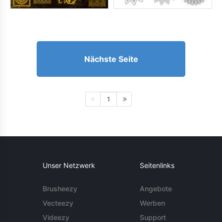
Nächste Seite
1
Unser Netzwerk
Seitenlinks
Brusheezy
Angebote
Vecteezy
Werben
Videezy
Support