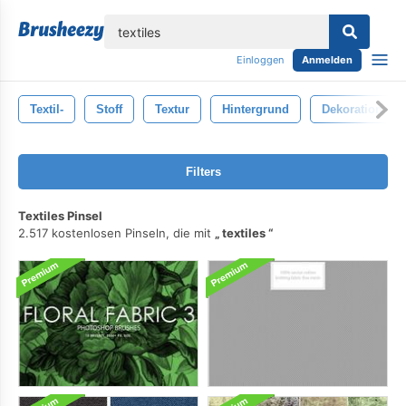
lose
Einloggen
Anmelden
Textil-
Stoff
Textur
Hintergrund
Dekoration
Filters
Textiles Pinsel
2.517 kostenlosen Pinseln, die mit
textiles