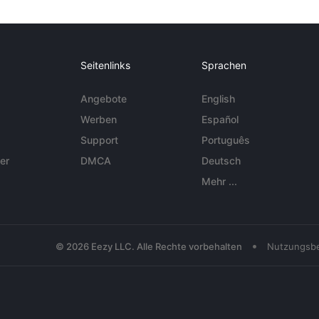
Seitenlinks
Sprachen
Angebote
English
Werben
Español
Support
Português
er
DMCA
Deutsch
Mehr ...
•
© 2026 Eezy LLC. Alle Rechte vorbehalten
Nutzungsb