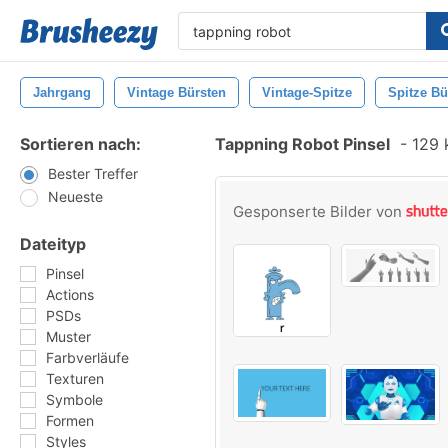
Jahrgang
Vintage Bürsten
Vintage-Spitze
Spitze Bü
Sortieren nach:
Tappning Robot Pinsel
-
129 k
Bester Treffer
Neueste
Gesponserte Bilder von
Dateityp
Pinsel
Actions
PSDs
Muster
Farbverläufe
Texturen
Symbole
Formen
Styles