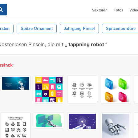
Vektoren
Fotos
Vide
rsten
Spitze Ornament
Jahrgang Pinsel
Spitzenbordüre
ostenlosen Pinseln, die mit
tappning robot