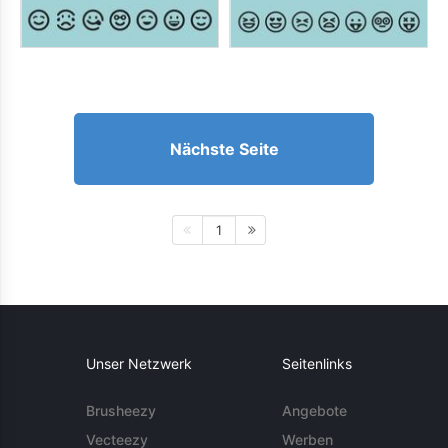
Nächste Seite
1
Unser Netzwerk
Seitenlinks
Brusheezy
Angebote
Vecteezy
Werben