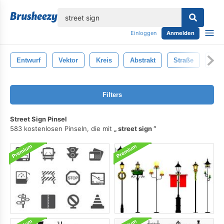
lose
Einloggen
Anmelden
Entwurf
Vektor
Kreis
Abstrakt
Straße
Graf
Filters
Street Sign Pinsel
583 kostenlosen Pinseln, die mit
street sign