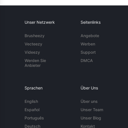
Unser Netzwerk
Seitenlinks
Brusheezy
Angebote
Vecteezy
Werben
Videezy
Support
Werden Sie
DMCA
Anbieter
Sprachen
Über Uns
English
Über uns
Español
Unser Team
Português
Unser Blog
Deutsch
Kontakt