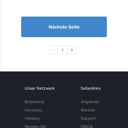
Nächste Seite
1
Unser Netzwerk
Seitenlinks
Brusheezy
Angebote
Vecteezy
Werben
Videezy
Support
Werden Sie
DMCA