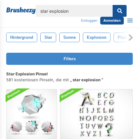
lose
Einloggen
Anmelden
Hintergrund
Star
Sonne
Explosion
Platzen
Filters
Star Explosion Pinsel
581 kostenlosen Pinseln, die mit
star explosion