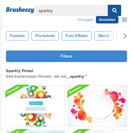
lose
Einloggen
Anmelden
Funkeln
Prickelnde
Foto Effekte
Weich
Bokeh
Filters
Sparkly Pinsel
644 kostenlosen Pinseln, die mit
sparkly