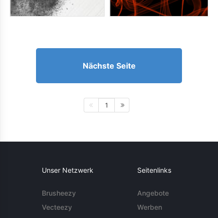
Nächste Seite
1
Unser Netzwerk
Seitenlinks
Brusheezy
Angebote
Vecteezy
Werben