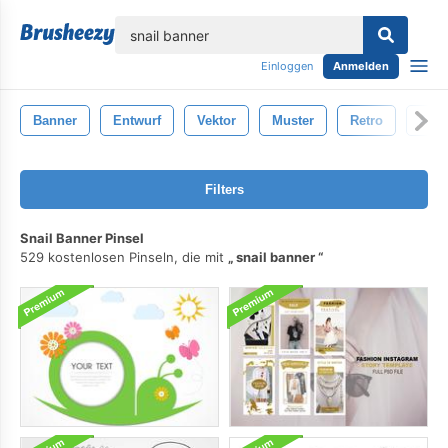
lose
Einloggen
Anmelden
Banner
Entwurf
Vektor
Muster
Retro
Abst
Filters
Snail Banner Pinsel
529 kostenlosen Pinseln, die mit
snail banner