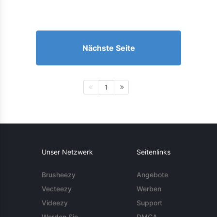
Nächste Seite
1
Unser Netzwerk
Seitenlinks
Brusheezy
Angebote
Vecteezy
Werben
Videezy
Support
Werden Sie
DMCA