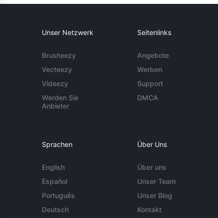
Unser Netzwerk
Seitenlinks
Brusheezy
Angebote
Vecteezy
Werben
Videezy
Support
Werden Sie
DMCA
Anbieter
Sprachen
Über Uns
English
Über uns
Español
Unser Team
Português
Unser Blog
Deutsch
Kontakt