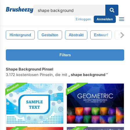
lose
Einloggen
Anmelden
Hintergrund
Gestalten
Abstrakt
Entwurf
Kunst
Filters
Shape Background Pinsel
3.172 kostenlosen Pinseln, die mit
shape background