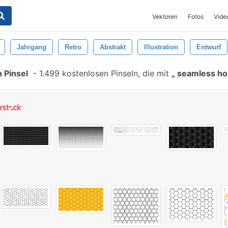
Vektoren
Fotos
Vide
Jahrgang
Retro
Abstrakt
Illustration
Entwurf
 Pinsel
-
1.499 kostenlosen Pinseln, die mit
seamless ho