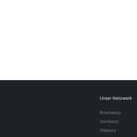
Unser Netzwerk
Brusheezy
Vecteezy
Videezy