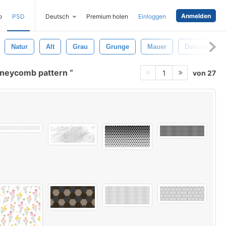
Anmelden
o
PSD
Deutsch
Premium holen
Einloggen
Natur
Alt
Grau
Grunge
Mauer
Dekorativ
neycomb pattern
von 27
1