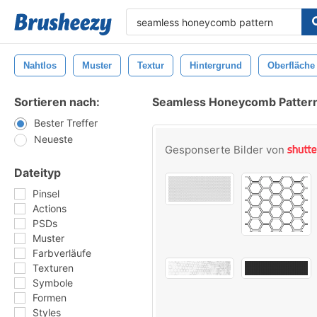
Nahtlos
Muster
Textur
Hintergrund
Oberfläche
Sortieren nach:
Seamless Honeycomb Pattern
Bester Treffer
Neueste
Gesponserte Bilder von
Dateityp
Pinsel
Actions
PSDs
Muster
Farbverläufe
Texturen
Symbole
Formen
Styles