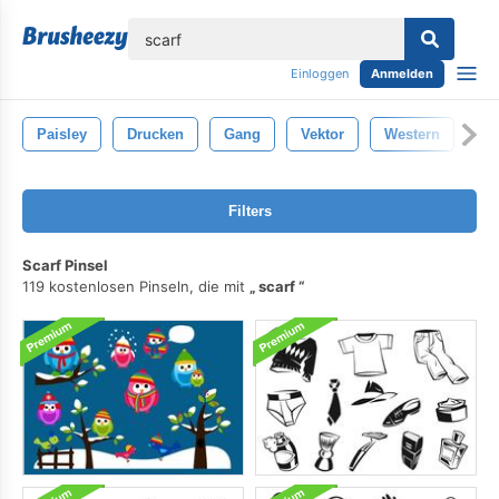
lose
Einloggen
Anmelden
Paisley
Drucken
Gang
Vektor
Western
Sc
Filters
Scarf Pinsel
119 kostenlosen Pinseln, die mit
scarf