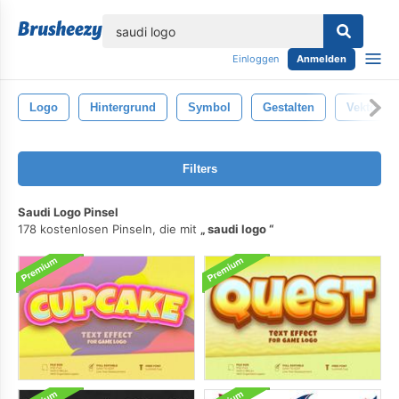
lose
Einloggen
Anmelden
Logo
Hintergrund
Symbol
Gestalten
Vektor
Filters
Saudi Logo Pinsel
178 kostenlosen Pinseln, die mit
saudi logo