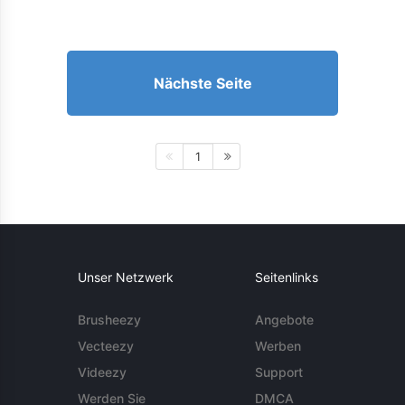
Nächste Seite
1
Unser Netzwerk
Seitenlinks
Brusheezy
Angebote
Vecteezy
Werben
Videezy
Support
Werden Sie
DMCA