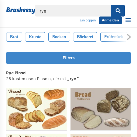
lose
Einloggen
Anmelden
Brot
Kruste
Backen
Bäckerei
Frühstück
B
Filters
Rye Pinsel
25 kostenlosen Pinseln, die mit
rye