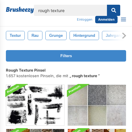
lose
Einloggen
Anmelden
Textur
Rau
Grunge
Hintergrund
Jahrgang
Filters
Rough Texture Pinsel
1.657 kostenlosen Pinseln, die mit
rough texture