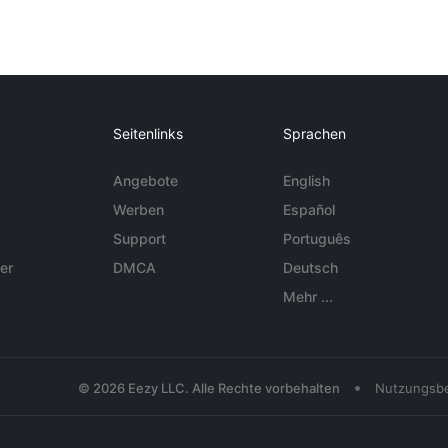
Seitenlinks
Sprachen
Angebote
English
Werben
Español
Support
Português
er
DMCA
Deutsch
Mehr ...
•
© 2026 Eezy LLC. Alle Rechte vorbehalten
Nutzungsb