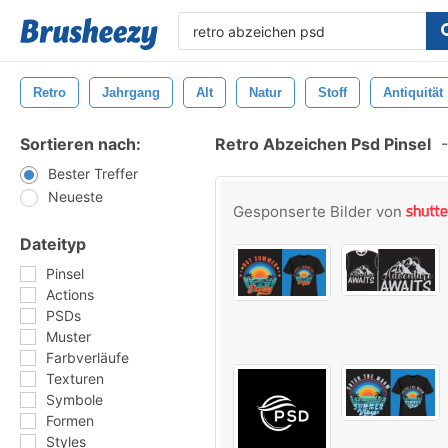
Retro
Jahrgang
Alt
Natur
Stoff
Antiquität
Sortieren nach:
Retro Abzeichen Psd Pinsel
-
Bester Treffer
Neueste
Gesponserte Bilder von
Dateityp
Pinsel
Actions
PSDs
Muster
Farbverläufe
Texturen
Symbole
Formen
Styles