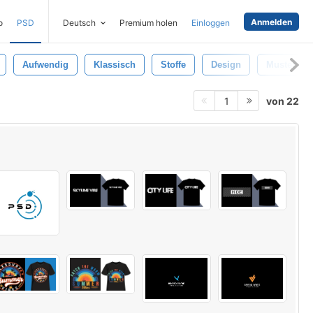
Anmelden
o
PSD
Deutsch
Premium holen
Einloggen
Aufwendig
Klassisch
Stoffe
Design
Muster
von 22
1