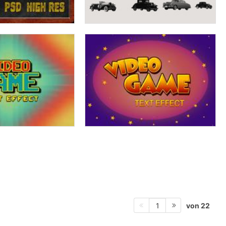
von 22
1