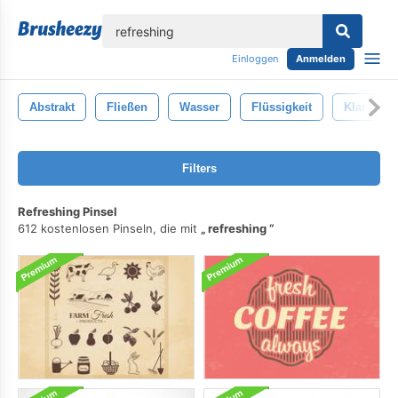
lose
Einloggen
Anmelden
Abstrakt
Fließen
Wasser
Flüssigkeit
Klar
Filters
Refreshing Pinsel
612 kostenlosen Pinseln, die mit
refreshing