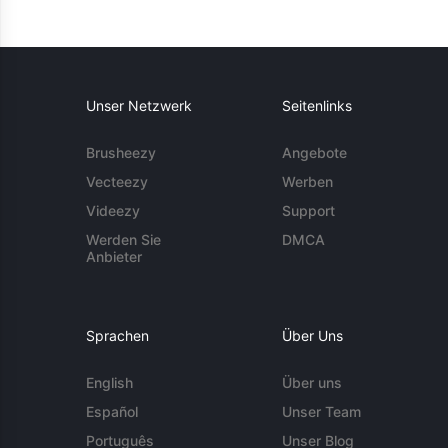
Unser Netzwerk
Seitenlinks
Brusheezy
Angebote
Vecteezy
Werben
Videezy
Support
Werden Sie
DMCA
Anbieter
Sprachen
Über Uns
English
Über uns
Español
Unser Team
Português
Unser Blog