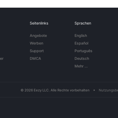
Seitenlinks
Sprachen
Angebote
English
Werben
Español
Support
Português
er
DMCA
Deutsch
Mehr ...
•
© 2026 Eezy LLC. Alle Rechte vorbehalten
Nutzungsb