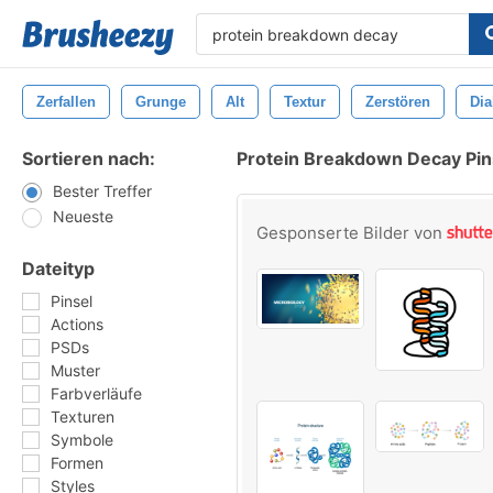
Zerfallen
Grunge
Alt
Textur
Zerstören
Dia
Sortieren nach:
Protein Breakdown Decay Pin
Bester Treffer
Neueste
Gesponserte Bilder von
Dateityp
Pinsel
Actions
PSDs
Muster
Farbverläufe
Texturen
Symbole
Formen
Styles