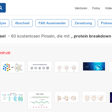
Vektoren
Fotos
Vide
lyse
Abschied
Fällt Auseinander
Zersetzung
Putres
sel
-
60 kostenlosen Pinseln, die mit
protein breakdown