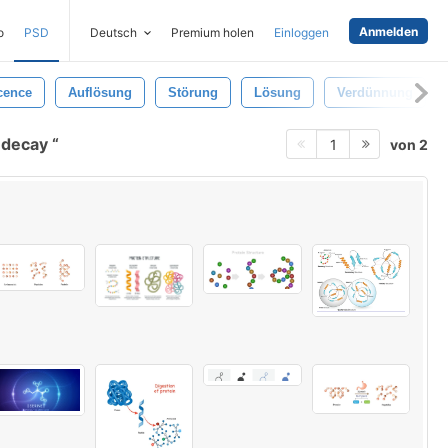
Anmelden
o
PSD
Deutsch
Premium holen
Einloggen
cence
Auflösung
Störung
Lösung
Verdünnung
 decay
von 2
1