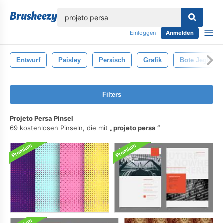
lose
Einloggen
Anmelden
Entwurf
Paisley
Persisch
Grafik
Bote Jeghe
Filters
Projeto Persa Pinsel
69 kostenlosen Pinseln, die mit
projeto persa