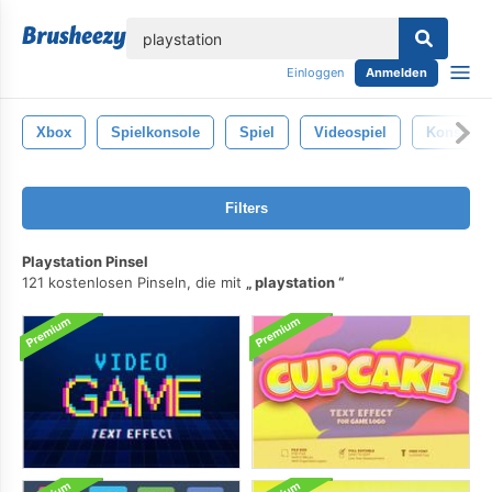
lose
Einloggen
Anmelden
Xbox
Spielkonsole
Spiel
Videospiel
Konsole
Filters
Playstation Pinsel
121 kostenlosen Pinseln, die mit
playstation