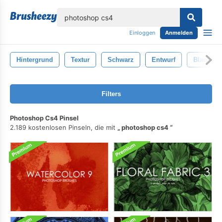
lose
Einloggen
Anmelden
Hintergrund
Textur
Schwarz
Entwurf
Blau
Filters
Photoshop Cs4 Pinsel
2.189 kostenlosen Pinseln, die mit
photoshop cs4