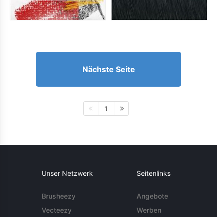
Nächste Seite
1
Unser Netzwerk
Seitenlinks
Brusheezy
Angebote
Vecteezy
Werben