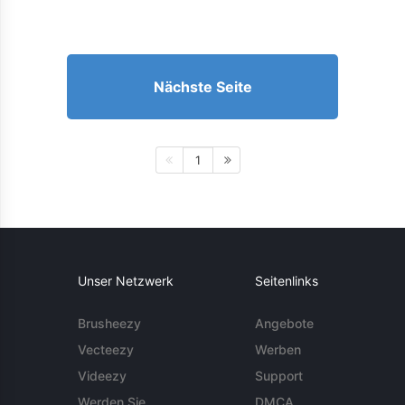
Nächste Seite
1
Unser Netzwerk
Seitenlinks
Brusheezy
Angebote
Vecteezy
Werben
Videezy
Support
Werden Sie
DMCA