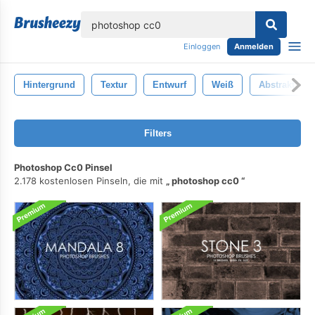
lose
Einloggen
Anmelden
Hintergrund
Textur
Entwurf
Weiß
Abstrakt
Filters
Photoshop Cc0 Pinsel
2.178 kostenlosen Pinseln, die mit
photoshop cc0