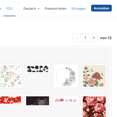
Anmelden
o
PSD
Deutsch
Premium holen
Einloggen
von 12
1