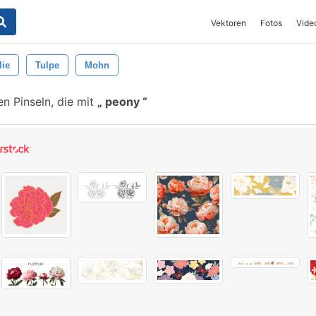
Vektoren
Fotos
Vide
lie
Tulpe
Mohn
n Pinseln, die mit
peony