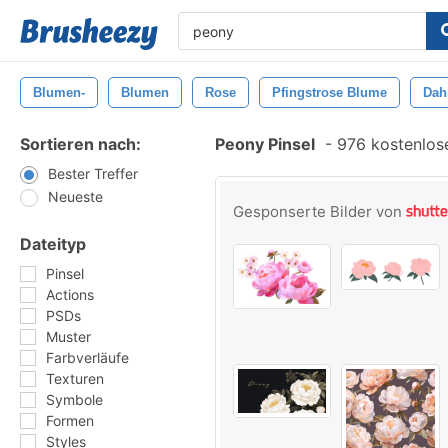
Blumen-
Blumen
Rose
Pfingstrose Blume
Dah
Sortieren nach:
Peony Pinsel
-
976 kostenlose
Bester Treffer
Neueste
Gesponserte Bilder von
Dateityp
Pinsel
Actions
PSDs
Muster
Farbverläufe
Texturen
Symbole
Formen
Styles