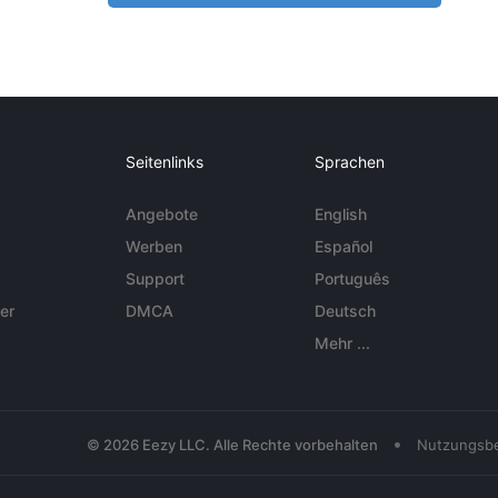
Seitenlinks
Sprachen
Angebote
English
Werben
Español
Support
Português
er
DMCA
Deutsch
Mehr ...
•
© 2026 Eezy LLC. Alle Rechte vorbehalten
Nutzungsb