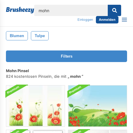
lose
Einloggen
Anmelden
Blumen
Tulpe
Filters
Mohn Pinsel
824 kostenlosen Pinseln, die mit
mohn