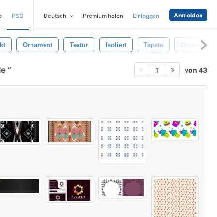
Anmelden
o
PSD
Deutsch
Premium holen
Einloggen
kt
Ornament
Textur
Isoliert
Tapete
Ornamental
le
von 43
1