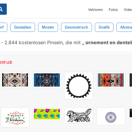
Vektoren
Fotos
Vide
rf
Gestalten
Muster
Geometrisch
Grafik
Abstra
-
2.844 kostenlosen Pinseln, die mit
ornement en dentel