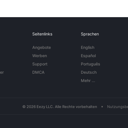
Seitenlinks
Sprachen
Angebote
English
Werben
Español
Support
Português
er
DMCA
Deutsch
Mehr ...
•
© 2026 Eezy LLC. Alle Rechte vorbehalten
Nutzungsb