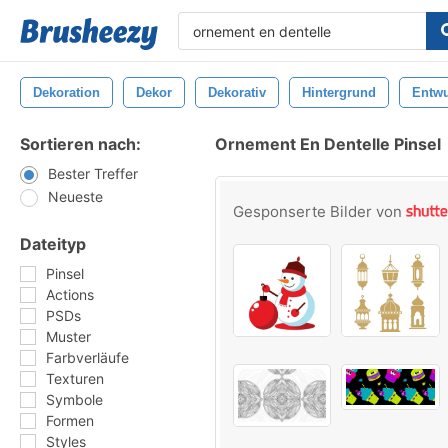
Dekoration
Dekor
Dekorativ
Hintergrund
Entwu
Sortieren nach:
Ornement En Dentelle Pinsel
Bester Treffer
Neueste
Gesponserte Bilder von
Dateityp
Pinsel
Actions
PSDs
Muster
Farbverläufe
Texturen
Symbole
Formen
Styles