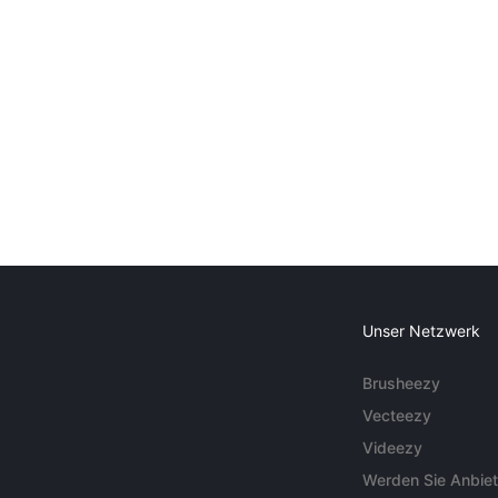
Unser Netzwerk
Brusheezy
Vecteezy
Videezy
Werden Sie Anbiet