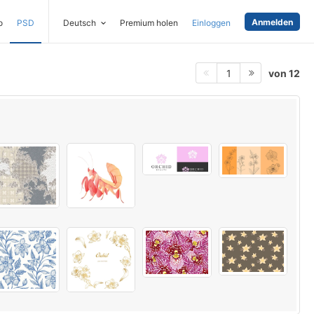
Anmelden
o
PSD
Deutsch
Premium holen
Einloggen
von 12
1