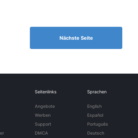
Nächste Seite
Seitenlinks
Sprachen
Angebote
English
Werben
Español
Support
Português
er
DMCA
Deutsch