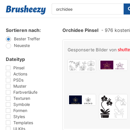
Sortieren nach:
Orchidee Pinsel
-
976 kostenl
Bester Treffer
Neueste
Gesponserte Bilder von
Dateityp
Pinsel
Actions
PSDs
Muster
Farbverläufe
Texturen
Symbole
Formen
Styles
Templates
Ui Kits