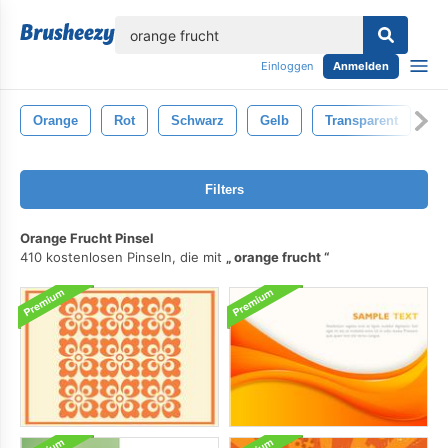
lose
Einloggen
Anmelden
Orange
Rot
Schwarz
Gelb
Transparent
F
Filters
Orange Frucht Pinsel
410 kostenlosen Pinseln, die mit
orange frucht