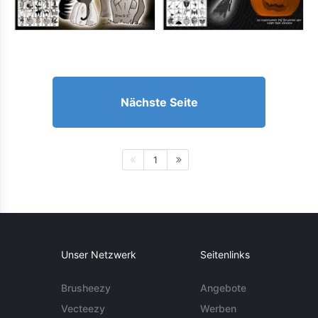
Nächste Seite
1
Unser Netzwerk
Seitenlinks
Brusheezy
Angebote
Vecteezy
Werben