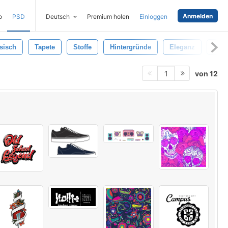
Anmelden
o
PSD
Deutsch
Premium holen
Einloggen
sisch
Tapete
Stoffe
Hintergründe
Eleganz
Texti
von 12
1