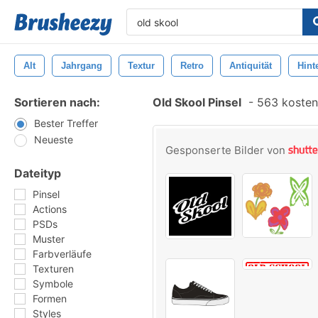
Alt
Jahrgang
Textur
Retro
Antiquität
Hint
Sortieren nach:
Old Skool Pinsel
-
563 kostenl
Bester Treffer
Neueste
Gesponserte Bilder von
Dateityp
Pinsel
Actions
PSDs
Muster
Farbverläufe
Texturen
Symbole
Formen
Styles