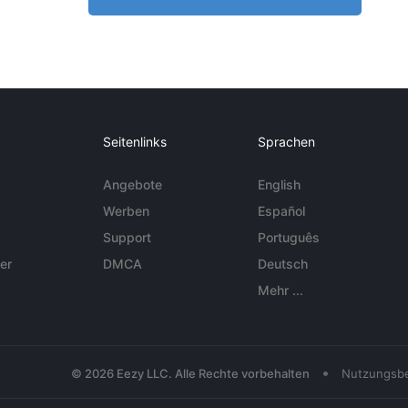
Seitenlinks
Sprachen
Angebote
English
Werben
Español
Support
Português
er
DMCA
Deutsch
Mehr ...
•
© 2026 Eezy LLC. Alle Rechte vorbehalten
Nutzungsb