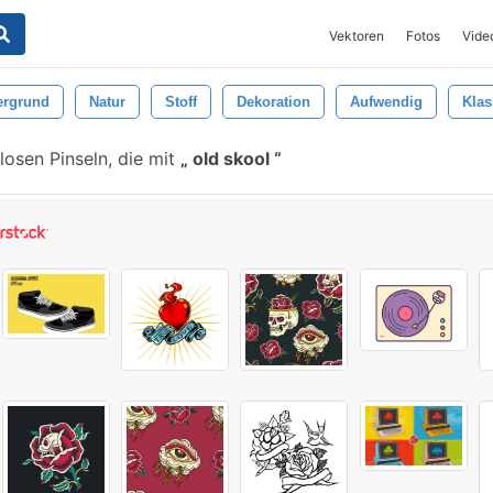
Vektoren
Fotos
Vide
ergrund
Natur
Stoff
Dekoration
Aufwendig
Klas
osen Pinseln, die mit
old skool