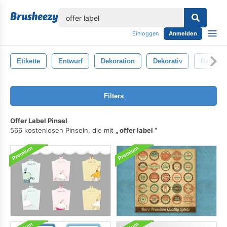
lose
Einloggen
Anmelden
Etikette
Entwurf
Dekoration
Dekorativ
Rand
Filters
Offer Label Pinsel
566 kostenlosen Pinseln, die mit
offer label