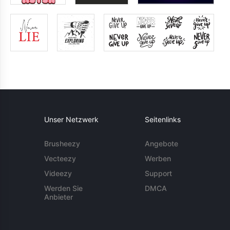
Unser Netzwerk
Seitenlinks
Brusheezy
Angebote
Vecteezy
Werben
Videezy
Support
Werden Sie
DMCA
Anbieter