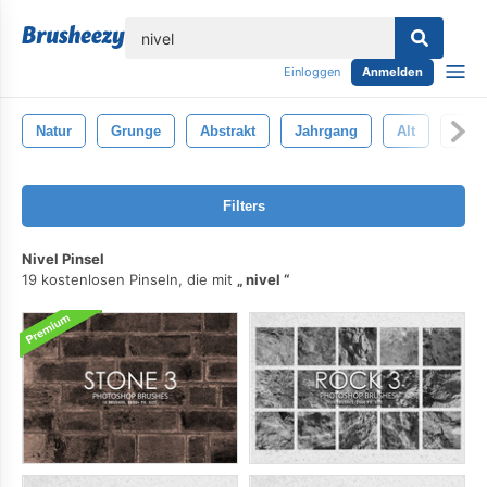
lose
Einloggen
Anmelden
Natur
Grunge
Abstrakt
Jahrgang
Alt
Text
Filters
Nivel Pinsel
19 kostenlosen Pinseln, die mit
nivel