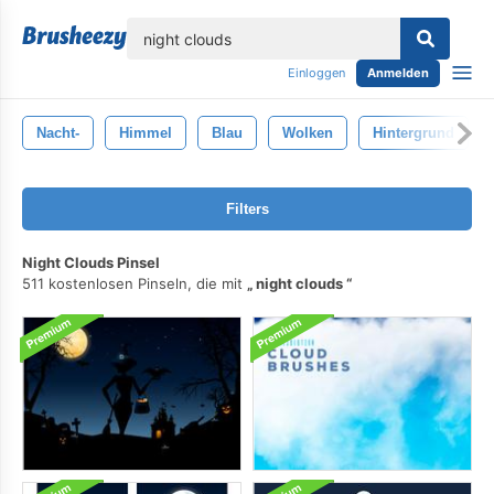
lose
Einloggen
Anmelden
Nacht-
Himmel
Blau
Wolken
Hintergrund
Filters
Night Clouds Pinsel
511 kostenlosen Pinseln, die mit
night clouds