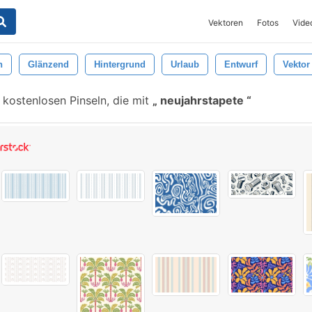
Vektoren
Fotos
Vide
n
Glänzend
Hintergrund
Urlaub
Entwurf
Vektor
 kostenlosen Pinseln, die mit
neujahrstapete