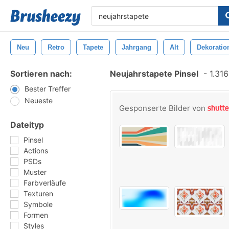
Neu
Retro
Tapete
Jahrgang
Alt
Dekoratio
Sortieren nach:
Neujahrstapete Pinsel
-
1.316
Bester Treffer
Neueste
Gesponserte Bilder von
Dateityp
Pinsel
Actions
PSDs
Muster
Farbverläufe
Texturen
Symbole
Formen
Styles