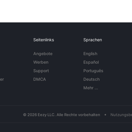
Seitenlinks
Sprachen
Angebote
English
Werben
Español
Support
Português
er
DMCA
Deutsch
Mehr ...
•
© 2026 Eezy LLC. Alle Rechte vorbehalten
Nutzungsb