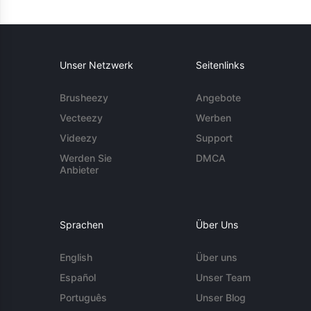
Unser Netzwerk
Seitenlinks
Brusheezy
Angebote
Vecteezy
Werben
Videezy
Support
Werden Sie
DMCA
Anbieter
Sprachen
Über Uns
English
Über uns
Español
Unser Team
Português
Unser Blog