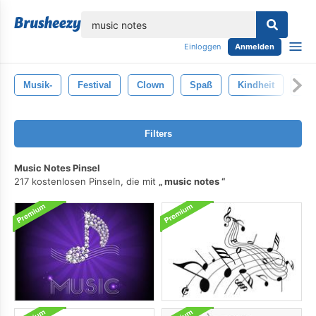
lose
Einloggen
Anmelden
Musik-
Festival
Clown
Spaß
Kindheit
Am
Filters
Music Notes Pinsel
217 kostenlosen Pinseln, die mit
music notes