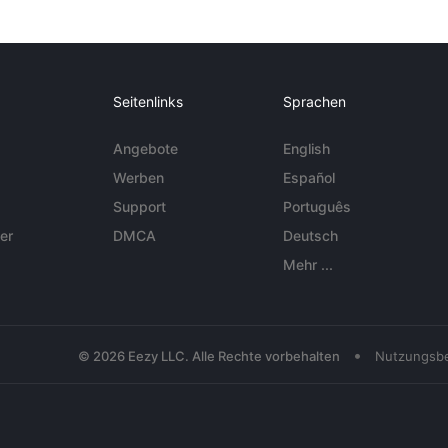
Seitenlinks
Sprachen
Angebote
English
Werben
Español
Support
Português
er
DMCA
Deutsch
Mehr ...
•
© 2026 Eezy LLC. Alle Rechte vorbehalten
Nutzungsb