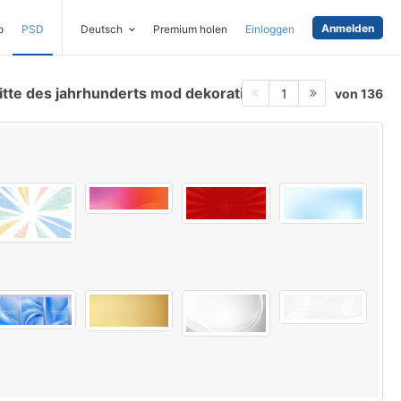
Anmelden
o
PSD
Deutsch
Premium holen
Einloggen
tte des jahrhunderts mod dekoration
von 136
1