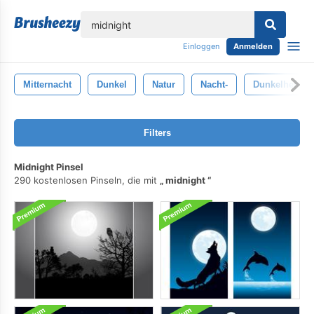
lose
Einloggen
Anmelden
Mitternacht
Dunkel
Natur
Nacht-
Dunkelheit
Filters
Midnight Pinsel
290 kostenlosen Pinseln, die mit
midnight