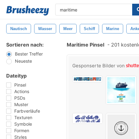
Nautisch
Wasser
Meer
Schiff
Marine
Ank
Sortieren nach:
Maritime Pinsel
-
201 kostenlo
Bester Treffer
Neueste
Gesponserte Bilder von
Dateityp
Pinsel
Actions
PSDs
Muster
Farbverläufe
Texturen
Symbole
Formen
Styles