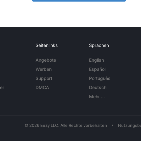
Seitenlinks
Sprachen
Angebote
English
Werben
Español
Support
Português
er
DMCA
Deutsch
Mehr ...
•
© 2026 Eezy LLC. Alle Rechte vorbehalten
Nutzungsb