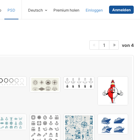
Anmelden
o
PSD
Deutsch
Premium holen
Einloggen
von 4
1