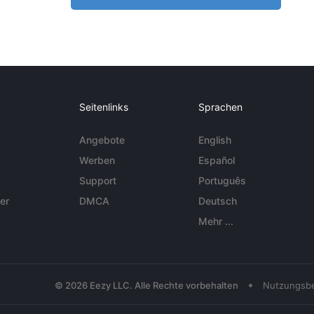
Seitenlinks
Sprachen
Angebote
English
Werben
Español
Support
Português
er
DMCA
Deutsch
Mehr ...
•
© 2026 Eezy LLC. Alle Rechte vorbehalten
Nutzungsb