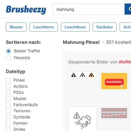
Wasser
Leuchtturm
Leuchtfeuer
Karikatur
Ach
Sortieren nach:
Mahnung Pinsel
-
351 kostenl
Bester Treffer
Neueste
Gesponserte Bilder von
Dateityp
Pinsel
Actions
PSDs
Muster
Farbverläufe
Texturen
Symbole
Formen
Styles