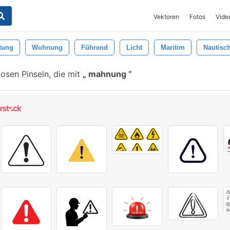
Vektoren
Fotos
Vide
tung
Wohnung
Führend
Licht
Maritim
Nautisc
osen Pinseln, die mit
mahnung