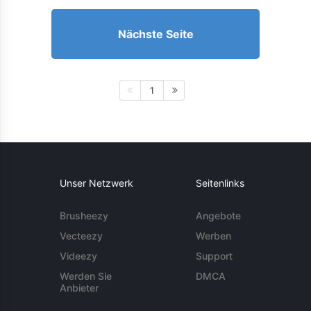
Nächste Seite
1
Unser Netzwerk
Seitenlinks
Brusheezy
Angebote
Vecteezy
Werben
Videezy
Support
Werden Sie
DMCA
Anbieter