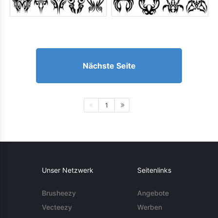
Nächste Seite
1
Unser Netzwerk
Seitenlinks
Brusheezy
Angebote
Vecteezy
Werben