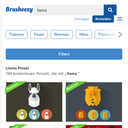
lose
Einloggen
Anmelden
Flamme
Feuer
Brennen
Hitze
Flammen
V
Filters
Llama Pinsel
199 kostenlosen Pinseln, die mit
llama