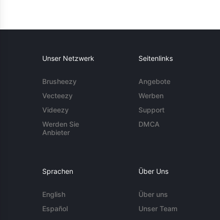
Unser Netzwerk
Seitenlinks
Brusheezy
Angebote
Vecteezy
Werben
Videezy
Support
Werden Sie
DMCA
Anbieter
Sprachen
Über Uns
English
Über uns
Español
Unser Team