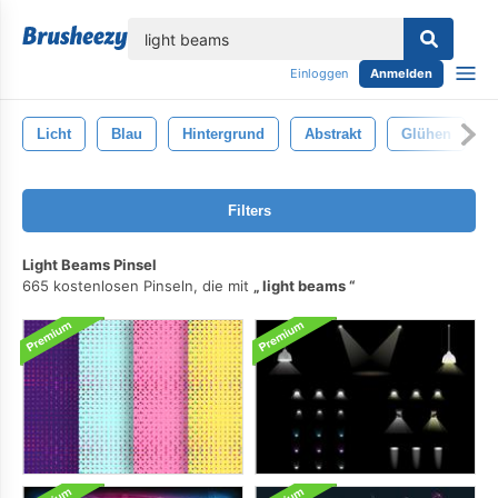
lose
Einloggen
Anmelden
Licht
Blau
Hintergrund
Abstrakt
Glühen
Filters
Light Beams Pinsel
665 kostenlosen Pinseln, die mit
light beams