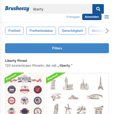
lose
Einloggen
Anmelden
Freiheit
Freiheitsstatue
Gerechtigkeit
Amerika
Filters
Liberty Pinsel
120 kostenlosen Pinseln, die mit
liberty