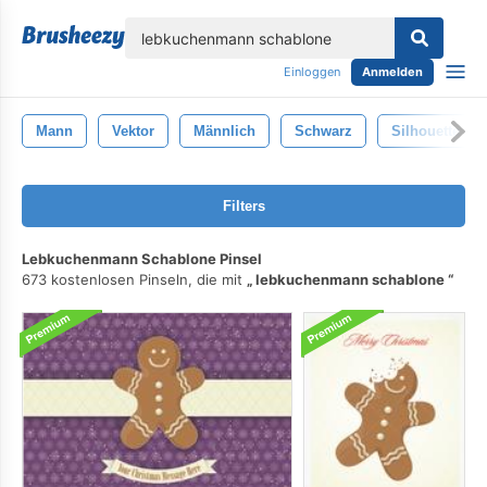
lose
Einloggen
Anmelden
Mann
Vektor
Männlich
Schwarz
Silhouette
Filters
Lebkuchenmann Schablone Pinsel
673 kostenlosen Pinseln, die mit
lebkuchenmann schablone