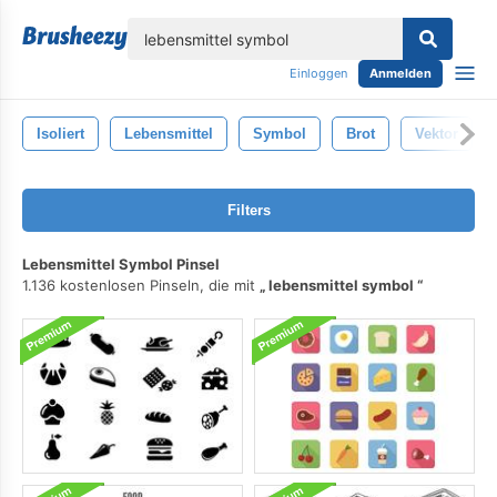
lose
Einloggen
Anmelden
Isoliert
Lebensmittel
Symbol
Brot
Vektor
Filters
Lebensmittel Symbol Pinsel
1.136 kostenlosen Pinseln, die mit
lebensmittel symbol