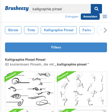
lose
Einloggen
Anmelden
Bürste
Tinte
Kalligraphie Pinsel
Farbe
Stift
Filters
Kalligraphie Pinsel Pinsel
92 kostenlosen Pinseln, die mit
kalligraphie pinsel