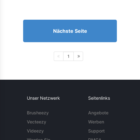
Nächste Seite
1
Unser Netzwerk
Seitenlinks
Brusheezy
Angebote
Vecteezy
Werben
Videezy
Support
Werden Sie
DMCA