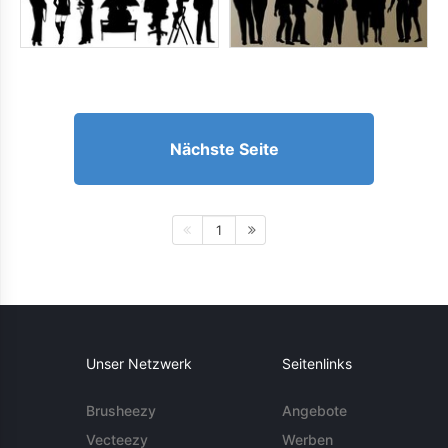
Nächste Seite
1
Unser Netzwerk
Seitenlinks
Brusheezy
Angebote
Vecteezy
Werben