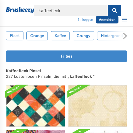
lose
Einloggen
Anmelden
Fleck
Grunge
Kaffee
Grungy
Hintergrund
Filters
Kaffeefleck Pinsel
227 kostenlosen Pinseln, die mit
kaffeefleck