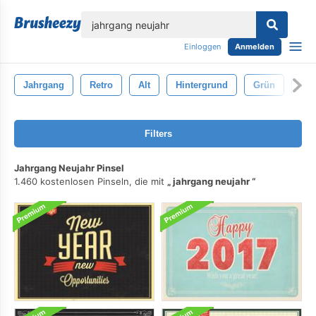
lose
Einloggen
Anmelden
Jahrgang
Retro
Alt
Hintergrund
Grün
Ill
Filters
Jahrgang Neujahr Pinsel
1.460 kostenlosen Pinseln, die mit
jahrgang neujahr