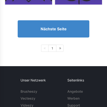
Nächste Seite
1
Unser Netzwerk
Seitenlinks
Brusheezy
Angebote
Vecteezy
Werben
Videezy
Support