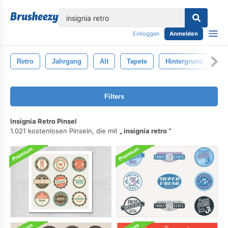
lose
Einloggen
Anmelden
Retro
Jahrgang
Alt
Tapete
Hintergrund
D
Filters
Insignia Retro Pinsel
1.021 kostenlosen Pinseln, die mit
insignia retro